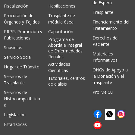
de Espera
Fiscalización
Habilitaciones
Trasplante
Procuración de
Trasplante de
Órganos y Tejidos
médula ósea
Financiamiento del
Tratamiento
RRPP, Promoción y
Capacitación
Publicaciones
Derechos del
Programa de
Paciente
Abordaje Integral
Subsidios
de Enfermedades
Materiales
Renales
Servicio Social
Informativos
Actividades
Hogar de Tránsito
ONGs de Apoyo a
Científicas
la Donación y el
Servicios de
Tutoriales, centros
trasplante
Trasplante
de diálisis
Pro.Me.Cu
Servicios de
Histocompatibilida
d
Legislación
Estadísticas