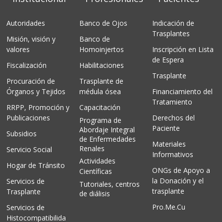
Autoridades
Banco de Ojos
Indicación de
Trasplantes
Misión, visión y
Banco de
valores
Homoinjertos
Inscripción en Lista
de Espera
Fiscalización
Habilitaciones
Trasplante
Procuración de
Trasplante de
Órganos y Tejidos
médula ósea
Financiamiento del
Tratamiento
RRPP, Promoción y
Capacitación
Publicaciones
Derechos del
Programa de
Paciente
Abordaje Integral
Subsidios
de Enfermedades
Materiales
Renales
Servicio Social
Informativos
Actividades
Hogar de Tránsito
ONGs de Apoyo a
Científicas
la Donación y el
Servicios de
Tutoriales, centros
trasplante
Trasplante
de diálisis
Pro.Me.Cu
Servicios de
Histocompatibilida