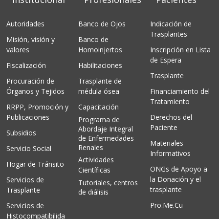
Autoridades
Banco de Ojos
Indicación de
Trasplantes
Misión, visión y
Banco de
valores
Homoinjertos
Inscripción en Lista
de Espera
Fiscalización
Habilitaciones
Trasplante
Procuración de
Trasplante de
Órganos y Tejidos
médula ósea
Financiamiento del
Tratamiento
RRPP, Promoción y
Capacitación
Publicaciones
Derechos del
Programa de
Paciente
Abordaje Integral
Subsidios
de Enfermedades
Materiales
Renales
Servicio Social
Informativos
Actividades
Hogar de Tránsito
ONGs de Apoyo a
Científicas
la Donación y el
Servicios de
Tutoriales, centros
trasplante
Trasplante
de diálisis
Pro.Me.Cu
Servicios de
Histocompatibilida