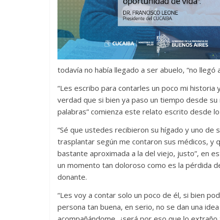
todavía no había llegado a ser abuelo, “no llegó 
“Les escribo para contarles un poco mi historia 
verdad que si bien ya paso un tiempo desde su 
palabras” comienza este relato escrito desde l
“Sé que ustedes recibieron su hígado y uno de 
trasplantar según me contaron sus médicos, y 
bastante aproximada a la del viejo, justo”, en es
un momento tan doloroso como es la pérdida de u
donante.
“Les voy a contar solo un poco de él, si bien 
persona tan buena, en serio, no se dan una ide
acompañándome, ¿será por eso que lo extraño t