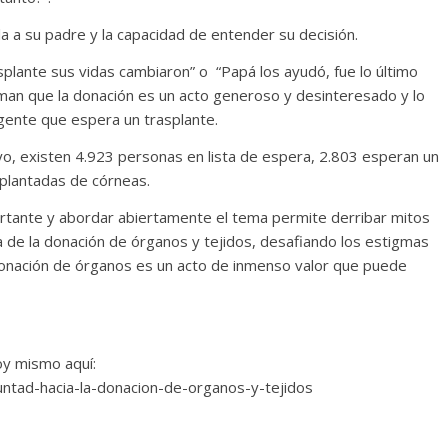
la a su padre y la capacidad de entender su decisión.
splante sus vidas cambiaron” o “Papá los ayudó, fue lo último
irman que la donación es un acto generoso y desinteresado y lo
 gente que espera un trasplante.
ayo, existen 4.923 personas en lista de espera, 2.803 esperan un
splantadas de córneas.
rtante y abordar abiertamente el tema permite derribar mitos
ia de la donación de órganos y tejidos, desafiando los estigmas
donación de órganos es un acto de inmenso valor que puede
y mismo aquí:
untad-hacia-la-donacion-de-organos-y-tejidos