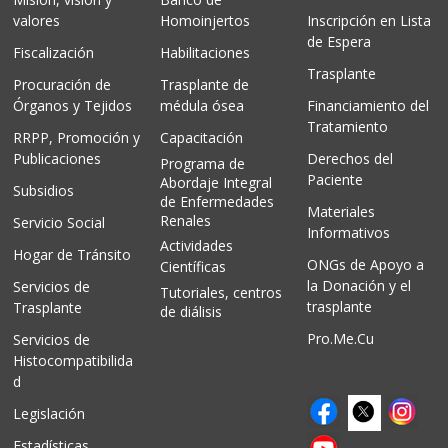
valores
Homoinjertos
Inscripción en Lista
de Espera
Fiscalización
Habilitaciones
Trasplante
Procuración de
Trasplante de
Órganos y Tejidos
médula ósea
Financiamiento del
Tratamiento
RRPP, Promoción y
Capacitación
Publicaciones
Derechos del
Programa de
Paciente
Abordaje Integral
Subsidios
de Enfermedades
Materiales
Renales
Servicio Social
Informativos
Actividades
Hogar de Tránsito
ONGs de Apoyo a
Científicas
la Donación y el
Servicios de
Tutoriales, centros
trasplante
Trasplante
de diálisis
Pro.Me.Cu
Servicios de
Histocompatibilida
d
Legislación
Estadísticas