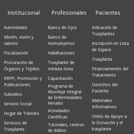
Institucional
Profesionales
Pacientes
Autoridades
Banco de Ojos
Indicación de
Trasplantes
Misión, visión y
Banco de
valores
Homoinjertos
Inscripción en Lista
de Espera
Fiscalización
Habilitaciones
Trasplante
Procuración de
Trasplante de
Órganos y Tejidos
médula ósea
Financiamiento del
Tratamiento
RRPP, Promoción y
Capacitación
Publicaciones
Derechos del
Programa de
Paciente
Abordaje Integral
Subsidios
de Enfermedades
Materiales
Renales
Servicio Social
Informativos
Actividades
Hogar de Tránsito
ONGs de Apoyo a
Científicas
la Donación y el
Servicios de
Tutoriales, centros
trasplante
Trasplante
de diálisis