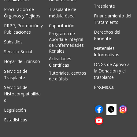
Trasplante
Procuración de
Trasplante de
Órganos y Tejidos
médula ósea
Financiamiento del
Tratamiento
RRPP, Promoción y
Capacitación
Publicaciones
Derechos del
Programa de
Paciente
Abordaje Integral
Subsidios
de Enfermedades
Materiales
Renales
Servicio Social
Informativos
Actividades
Hogar de Tránsito
ONGs de Apoyo a
Científicas
la Donación y el
Servicios de
Tutoriales, centros
trasplante
Trasplante
de diálisis
Pro.Me.Cu
Servicios de
Histocompatibilida
d
Legislación
Estadísticas