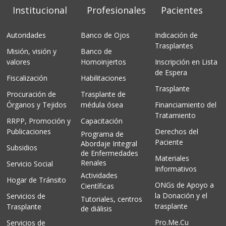
Institucional
Profesionales
Pacientes
Autoridades
Banco de Ojos
Indicación de
Trasplantes
Misión, visión y
Banco de
valores
Homoinjertos
Inscripción en Lista
de Espera
Fiscalización
Habilitaciones
Trasplante
Procuración de
Trasplante de
Órganos y Tejidos
médula ósea
Financiamiento del
Tratamiento
RRPP, Promoción y
Capacitación
Publicaciones
Derechos del
Programa de
Paciente
Abordaje Integral
Subsidios
de Enfermedades
Materiales
Renales
Servicio Social
Informativos
Actividades
Hogar de Tránsito
ONGs de Apoyo a
Científicas
la Donación y el
Servicios de
Tutoriales, centros
trasplante
Trasplante
de diálisis
Pro.Me.Cu
Servicios de