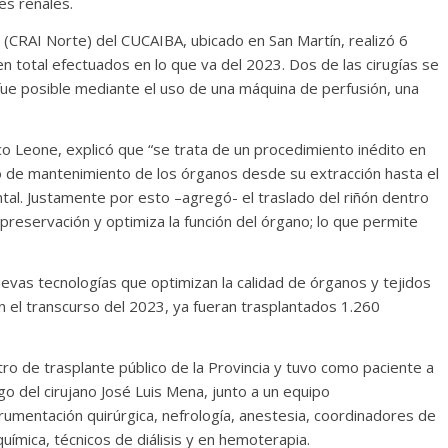
es renales.
 (CRAI Norte) del CUCAIBA, ubicado en San Martín, realizó 6
n total efectuados en lo que va del 2023. Dos de las cirugías se
 fue posible mediante el uso de una máquina de perfusión, una
co Leone, explicó que “se trata de un procedimiento inédito en
so de mantenimiento de los órganos desde su extracción hasta el
al. Justamente por esto –agregó- el traslado del riñón dentro
preservación y optimiza la función del órgano; lo que permite
uevas tecnologías que optimizan la calidad de órganos y tejidos
en el transcurso del 2023, ya fueran trasplantados 1.260
ntro de trasplante público de la Provincia y tuvo como paciente a
 del cirujano José Luis Mena, junto a un equipo
nstrumentación quirúrgica, nefrología, anestesia, coordinadores de
ímica, técnicos de diálisis y en hemoterapia.