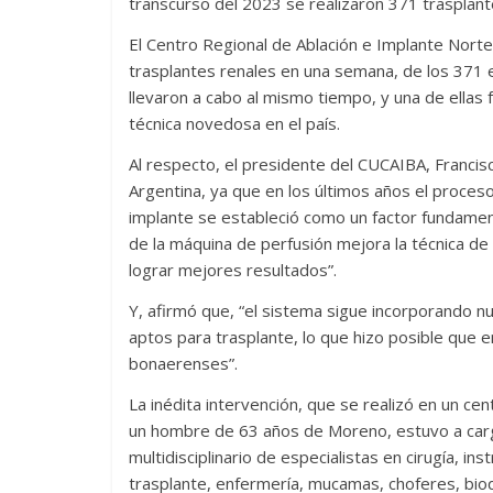
transcurso del 2023 se realizaron 371 trasplant
El Centro Regional de Ablación e Implante Norte
trasplantes renales en una semana, de los 371 e
llevaron a cabo al mismo tiempo, y una de ellas
técnica novedosa en el país.
Al respecto, el presidente del CUCAIBA, Francis
Argentina, ya que en los últimos años el proce
implante se estableció como un factor fundament
de la máquina de perfusión mejora la técnica de 
lograr mejores resultados”.
Y, afirmó que, “el sistema sigue incorporando n
aptos para trasplante, lo que hizo posible que 
bonaerenses”.
La inédita intervención, que se realizó en un ce
un hombre de 63 años de Moreno, estuvo a cargo
multidisciplinario de especialistas en cirugía, i
trasplante, enfermería, mucamas, choferes, bioqu