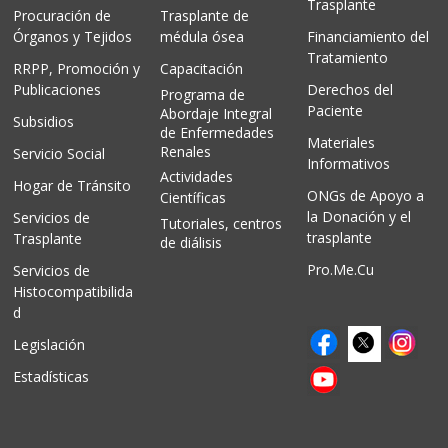
Trasplante
Procuración de
Trasplante de
Órganos y Tejidos
médula ósea
Financiamiento del
Tratamiento
RRPP, Promoción y
Capacitación
Publicaciones
Derechos del
Programa de
Paciente
Abordaje Integral
Subsidios
de Enfermedades
Materiales
Renales
Servicio Social
Informativos
Actividades
Hogar de Tránsito
ONGs de Apoyo a
Científicas
la Donación y el
Servicios de
Tutoriales, centros
trasplante
Trasplante
de diálisis
Pro.Me.Cu
Servicios de
Histocompatibilida
d
Legislación
Estadísticas