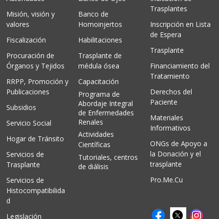
Trasplantes
Misión, visión y
Banco de
valores
Homoinjertos
Inscripción en Lista
de Espera
Fiscalización
Habilitaciones
Trasplante
Procuración de
Trasplante de
Órganos y Tejidos
médula ósea
Financiamiento del
Tratamiento
RRPP, Promoción y
Capacitación
Publicaciones
Derechos del
Programa de
Paciente
Abordaje Integral
Subsidios
de Enfermedades
Materiales
Renales
Servicio Social
Informativos
Actividades
Hogar de Tránsito
ONGs de Apoyo a
Científicas
la Donación y el
Servicios de
Tutoriales, centros
trasplante
Trasplante
de diálisis
Pro.Me.Cu
Servicios de
Histocompatibilida
d
Legislación